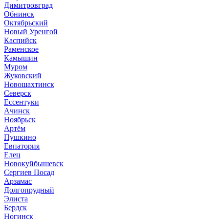
Димитровград
Обнинск
Октябрьский
Новый Уренгой
Каспийск
Раменское
Камышин
Муром
Жуковский
Новошахтинск
Северск
Ессентуки
Ачинск
Ноябрьск
Артём
Пушкино
Евпатория
Елец
Новокуйбышевск
Сергиев Посад
Арзамас
Долгопрудный
Элиста
Бердск
Ногинск