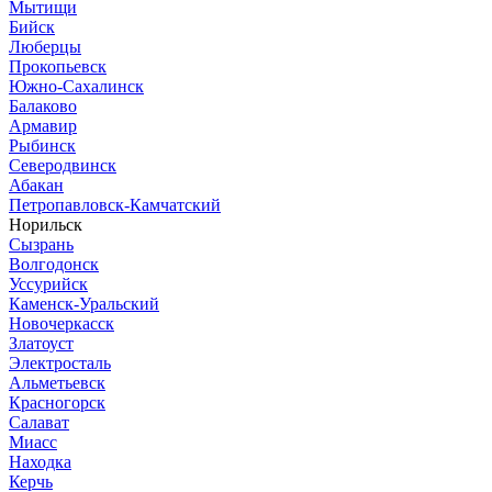
Мытищи
Бийск
Люберцы
Прокопьевск
Южно-Сахалинск
Балаково
Армавир
Рыбинск
Северодвинск
Абакан
Петропавловск-Камчатский
Норильск
Сызрань
Волгодонск
Уссурийск
Каменск-Уральский
Новочеркасск
Златоуст
Электросталь
Альметьевск
Красногорск
Салават
Миасс
Находка
Керчь