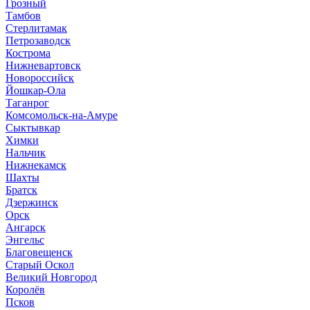
Грозный
Тамбов
Стерлитамак
Петрозаводск
Кострома
Нижневартовск
Новороссийск
Йошкар-Ола
Таганрог
Комсомольск-на-Амуре
Сыктывкар
Химки
Нальчик
Нижнекамск
Шахты
Братск
Дзержинск
Орск
Ангарск
Энгельс
Благовещенск
Старый Оскол
Великий Новгород
Королёв
Псков