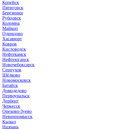
Копейск
Пятигорск
Березники
Рубцовск
Коломна
Майкоп
Одинцово
Хасавюрт
Ковров
Кисловодск
Нефтекамск
Нефтеюганск
Новочебоксарск
Серпухов
Щёлково
Новомосковск
Батайск
Домодедово
Первоуральск
Дербент
Черкесск
Орехово-Зуево
Невинномысск
Кызыл
Назрань