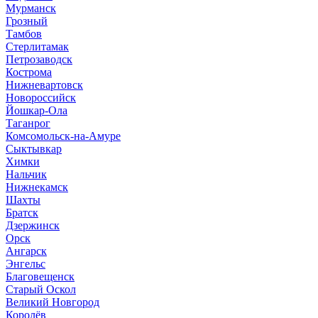
Мурманск
Грозный
Тамбов
Стерлитамак
Петрозаводск
Кострома
Нижневартовск
Новороссийск
Йошкар-Ола
Таганрог
Комсомольск-на-Амуре
Сыктывкар
Химки
Нальчик
Нижнекамск
Шахты
Братск
Дзержинск
Орск
Ангарск
Энгельс
Благовещенск
Старый Оскол
Великий Новгород
Королёв