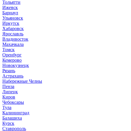
Тольятти
Ижевск
Барнаул
Ульяновск
Иркутск
Хабаровск
Ярославль
Владивосток
Махачкала
Томск
Оренбург
Кемерово
Новокузнецк
Рязань
Астрахань
Набережные Челны
Пенза
Липецк
Киров
Чебоксары
Тула
Калининград
Балашиха
Курск
Ставрополь