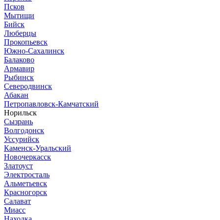
Псков
Мытищи
Бийск
Люберцы
Прокопьевск
Южно-Сахалинск
Балаково
Армавир
Рыбинск
Северодвинск
Абакан
Петропавловск-Камчатский
Норильск
Сызрань
Волгодонск
Уссурийск
Каменск-Уральский
Новочеркасск
Златоуст
Электросталь
Альметьевск
Красногорск
Салават
Миасс
Находка