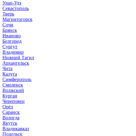
Улан-Удэ
Севастополь
Тверь
Магнитогорск
Сочи
Брянск
Иваново
Белгород
Сургут
Владимир
Нижний Тагил
Архангельск
Чита
Калуга
Симферополь
Смоленск
Волжский
Курган
Череповец
Орёл
Саранск
Вологда
Якутск
Владикавказ
Подольск