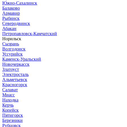
Южно-Сахалинск
Балаково
Армавир
Рыбинск
Северодвинск
Абакан
Петропавловск-Камчатский
Норильск
Сызрань
Волгодонск
Уссурийск
Каменск-Уральский
Новочеркасск
Златоуст
Электросталь
Альметьевск
Красногорск
Салават
Миасс
Находка
Керчь
Копейск
Пятигорск
Березники
Рубцовск