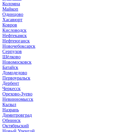
Коломна
Майкоп
Одинцово
Хасавюрт
Ковров
Кисловодск
Нефтекамск
Нефтеюганск
Новочебоксарск
Серпухов
Щёлково
Новомосковск
Батайск
Домодедово
Первоуральск
Дербент
Черкесск
Орехово-Зуево
Невинномысск
Кызыл
Назрань
Димитровград
Обнинск
Октябрьский
Новый Уренгой