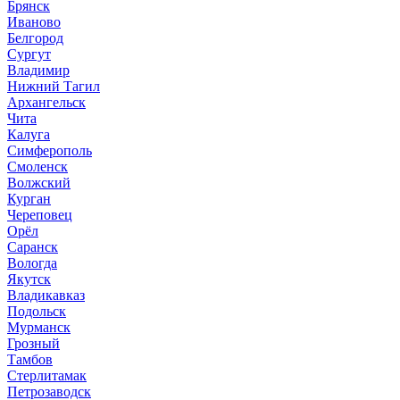
Брянск
Иваново
Белгород
Сургут
Владимир
Нижний Тагил
Архангельск
Чита
Калуга
Симферополь
Смоленск
Волжский
Курган
Череповец
Орёл
Саранск
Вологда
Якутск
Владикавказ
Подольск
Мурманск
Грозный
Тамбов
Стерлитамак
Петрозаводск