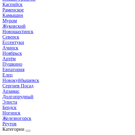
Каспийск
Раменское
Камышин
Муром
Жуковский
Новошахтинск
Северск
Ессентуки
Ачинск
Ноябрьск
Артём
Пушкино
Евпатория
Елец
Новокуйбышевск
Сергиев Посад
Арзамас
Долгопрудный
Элиста
Бердск
Ногинск
Железногорск
Реутов
Категории