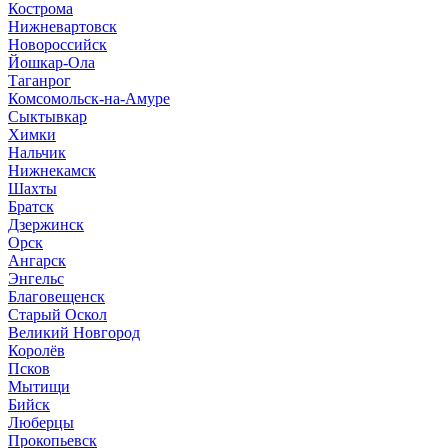
Кострома
Нижневартовск
Новороссийск
Йошкар-Ола
Таганрог
Комсомольск-на-Амуре
Сыктывкар
Химки
Нальчик
Нижнекамск
Шахты
Братск
Дзержинск
Орск
Ангарск
Энгельс
Благовещенск
Старый Оскол
Великий Новгород
Королёв
Псков
Мытищи
Бийск
Люберцы
Прокопьевск