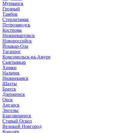
Мурманск
Грозный
Тамбов
Стерлитамак
Петрозаводск
Кострома
Нижневартовск
Новороссийск
Йошкар-Ола
Таганрог
Комсомольск-на-Амуре
Сыктывкар
Химки
Нальчик
Нижнекамск
Шахты
Братск
Дзержинск
Орск
Ангарск
Энгельс
Благовещенск
Старый Оскол
Великий Новгород
Королёв