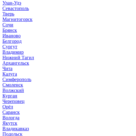
Улан-Удэ
Севастополь
Тверь
Магнитогорск
Сочи
Брянск
Иваново
Белгород
Сургут
Владимир
Нижний Тагил
Архангельск
Чита
Калуга
Симферополь
Смоленск
Волжский
Курган
Череповец
Орёл
Саранск
Вологда
Якутск
Владикавказ
Подольск