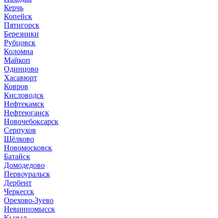
Керчь
Копейск
Пятигорск
Березники
Рубцовск
Коломна
Майкоп
Одинцово
Хасавюрт
Ковров
Кисловодск
Нефтекамск
Нефтеюганск
Новочебоксарск
Серпухов
Щёлково
Новомосковск
Батайск
Домодедово
Первоуральск
Дербент
Черкесск
Орехово-Зуево
Невинномысск
Кызыл