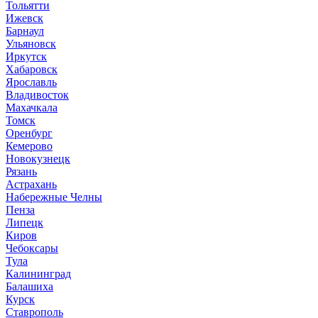
Тольятти
Ижевск
Барнаул
Ульяновск
Иркутск
Хабаровск
Ярославль
Владивосток
Махачкала
Томск
Оренбург
Кемерово
Новокузнецк
Рязань
Астрахань
Набережные Челны
Пенза
Липецк
Киров
Чебоксары
Тула
Калининград
Балашиха
Курск
Ставрополь