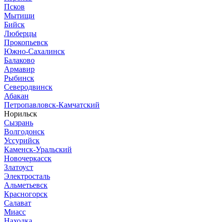
Псков
Мытищи
Бийск
Люберцы
Прокопьевск
Южно-Сахалинск
Балаково
Армавир
Рыбинск
Северодвинск
Абакан
Петропавловск-Камчатский
Норильск
Сызрань
Волгодонск
Уссурийск
Каменск-Уральский
Новочеркасск
Златоуст
Электросталь
Альметьевск
Красногорск
Салават
Миасс
Находка