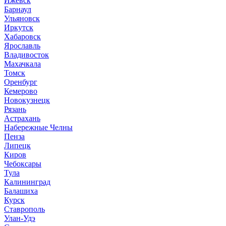
Ижевск
Барнаул
Ульяновск
Иркутск
Хабаровск
Ярославль
Владивосток
Махачкала
Томск
Оренбург
Кемерово
Новокузнецк
Рязань
Астрахань
Набережные Челны
Пенза
Липецк
Киров
Чебоксары
Тула
Калининград
Балашиха
Курск
Ставрополь
Улан-Удэ