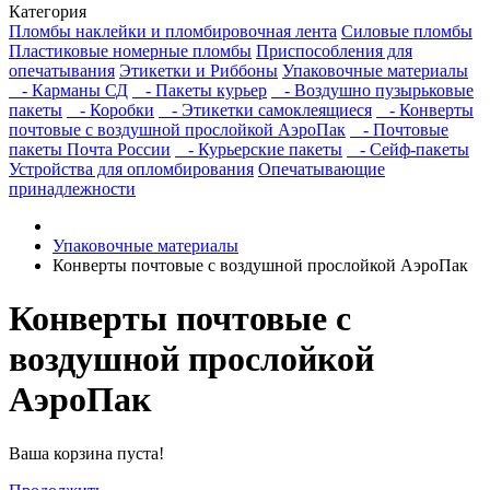
Категория
Пломбы наклейки и пломбировочная лента
Силовые пломбы
Пластиковые номерные пломбы
Приспособления для
опечатывания
Этикетки и Риббоны
Упаковочные материалы
- Карманы СД
- Пакеты курьер
- Воздушно пузырьковые
пакеты
- Коробки
- Этикетки самоклеящиеся
- Конверты
почтовые с воздушной прослойкой АэроПак
- Почтовые
пакеты Почта России
- Курьерские пакеты
- Сейф-пакеты
Устройства для опломбирования
Опечатывающие
принадлежности
Упаковочные материалы
Конверты почтовые с воздушной прослойкой АэроПак
Конверты почтовые с
воздушной прослойкой
АэроПак
Ваша корзина пуста!