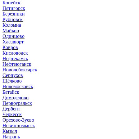
Копейск
Пятигорск
Березники
Рубцовск
Коломна
Майкоп
Одинцово
Хасавюрт
Ковров
Кисловодск
Нефтекамск
Нефтеюганск
Новочебоксарск
Серпухов
Щёлково
Новомосковск
Батайск
Домодедово
Первоуральск
Дербент
Черкесск
Орехово-Зуево
Невинномысск
Кызыл
Назрань