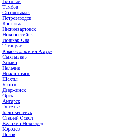
Грозный
Тамбов
Стерлитамак
Петрозаводск
Кострома
Нижневартовск
Новороссийск
Йошкар-Ола
Таганрог
Комсомольск-на-Амуре
Сыктывкар
Химки
Нальчик
Нижнекамск
Шахты
Братск
Дзержинск
Орск
Ангарск
Энгельс
Благовещенск
Старый Оскол
Великий Новгород
Королёв
Псков