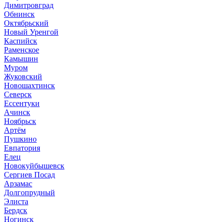
Димитровград
Обнинск
Октябрьский
Новый Уренгой
Каспийск
Раменское
Камышин
Муром
Жуковский
Новошахтинск
Северск
Ессентуки
Ачинск
Ноябрьск
Артём
Пушкино
Евпатория
Елец
Новокуйбышевск
Сергиев Посад
Арзамас
Долгопрудный
Элиста
Бердск
Ногинск