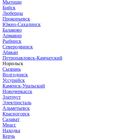
Мытищи
Бийск
Люберцы
Прокопьевск
Южно-Сахалинск
Балаково
Армавир
Рыбинск
Северодвинск
Абакан
Петропавловск-Камчатский
Норильск
Сызрань
Волгодонск
Уссурийск
Каменск-Уральский
Новочеркасск
Златоуст
Электросталь
Альметьевск
Красногорск
Салават
Миасс
Находка
Керчь